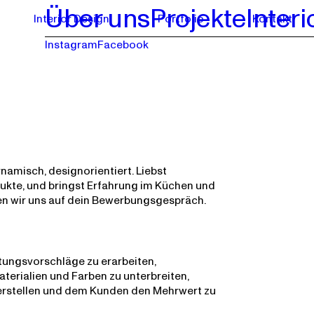
Über uns
Projekte
Inter
Interior Design
Portfolio
Kontakt
Instagram
Facebook
dynamisch, designorientiert. Liebst
kte, und bringst Erfahrung im Küchen und
en wir uns auf dein Bewerbungsgespräch.
tungsvorschläge zu erarbeiten,
terialien und Farben zu unterbreiten,
erstellen und dem Kunden den Mehrwert zu