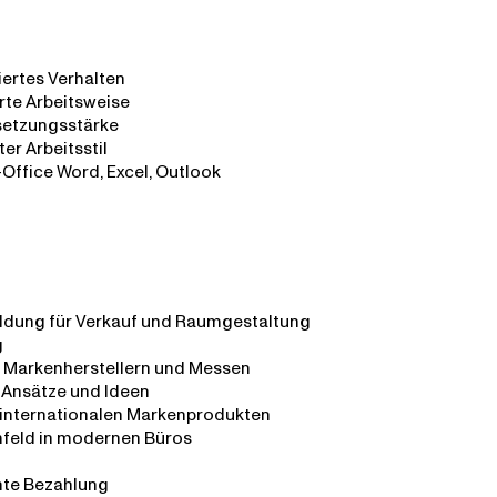
ertes Verhalten
erte Arbeitsweise
etzungsstärke
er Arbeitsstil
ffice Word, Excel, Outlook
ildung für Verkauf und Raumgestaltung
g
n Markenherstellern und Messen
 Ansätze und Ideen
t internationalen Markenprodukten
mfeld in modernen Büros
hte Bezahlung